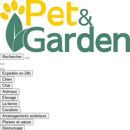
Rechercher
Expédiés en 24h
Chien
Chat
Animaux
Elevage
La ferme
Cavaliers
Aménagements extérieurs
Plantes et nature
Destockage