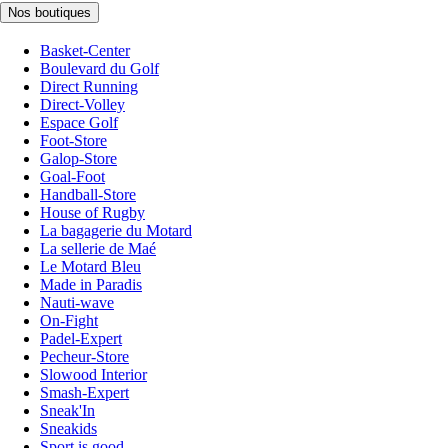
Nos boutiques
Basket-Center
Boulevard du Golf
Direct Running
Direct-Volley
Espace Golf
Foot-Store
Galop-Store
Goal-Foot
Handball-Store
House of Rugby
La bagagerie du Motard
La sellerie de Maé
Le Motard Bleu
Made in Paradis
Nauti-wave
On-Fight
Padel-Expert
Pecheur-Store
Slowood Interior
Smash-Expert
Sneak'In
Sneakids
Sport is good