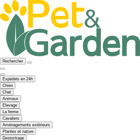
Rechercher
Expédiés en 24h
Chien
Chat
Animaux
Elevage
La ferme
Cavaliers
Aménagements extérieurs
Plantes et nature
Destockage