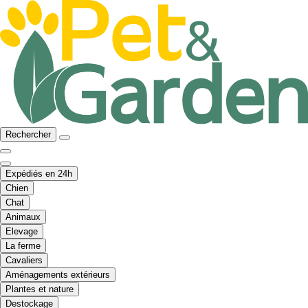
Rechercher
Expédiés en 24h
Chien
Chat
Animaux
Elevage
La ferme
Cavaliers
Aménagements extérieurs
Plantes et nature
Destockage