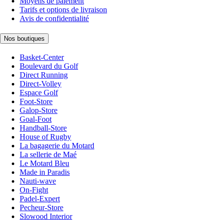
Moyens de paiement
Tarifs et options de livraison
Avis de confidentialité
Nos boutiques
Basket-Center
Boulevard du Golf
Direct Running
Direct-Volley
Espace Golf
Foot-Store
Galop-Store
Goal-Foot
Handball-Store
House of Rugby
La bagagerie du Motard
La sellerie de Maé
Le Motard Bleu
Made in Paradis
Nauti-wave
On-Fight
Padel-Expert
Pecheur-Store
Slowood Interior