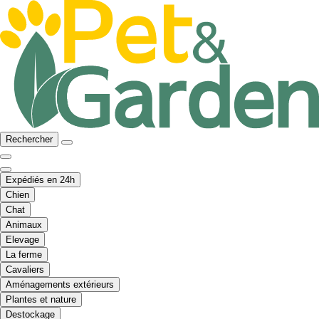
Rechercher
Expédiés en 24h
Chien
Chat
Animaux
Elevage
La ferme
Cavaliers
Aménagements extérieurs
Plantes et nature
Destockage