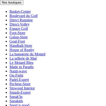
Nos boutiques
Basket-Center
Boulevard du Golf
Direct Running
Direct-Volley
Espace Golf
Foot-Store
Galop-Store
Goal-Foot
Handball-Store
House of Rugby
La bagagerie du Motard
La sellerie de Maé
Le Motard Bleu
Made in Paradis
Nauti-wave
On-Fight
Padel-Expert
Pecheur-Store
Slowood Interior
Smash-Expert
Sneak'In
Sneakids
Sport is good