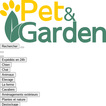
Rechercher
Expédiés en 24h
Chien
Chat
Animaux
Elevage
La ferme
Cavaliers
Aménagements extérieurs
Plantes et nature
Destockage