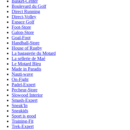
Basket-Center
Boulevard du Golf
Direct Running
Direct-Volley
Espace Golf
Foot-Store
Galop-Store
Goal-Foot
Handball-Store
House of Rugby
La bagagerie du Motard
La sellerie de Maé
Le Motard Bleu
Made in Paradis
Nauti-wave
On-Fight
Padel-Expert
Pecheur-Store
Slowood Interior
Smash-Expert
Sneak'In
Sneakids
Sport is good
Training-Fit
Trek-Expert