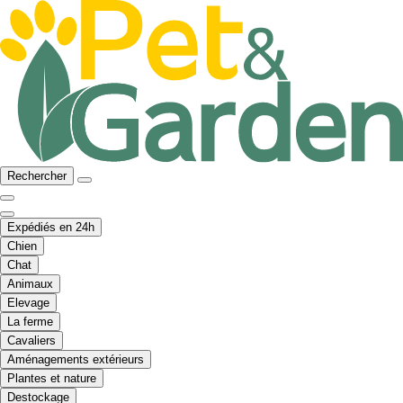
Rechercher
Expédiés en 24h
Chien
Chat
Animaux
Elevage
La ferme
Cavaliers
Aménagements extérieurs
Plantes et nature
Destockage