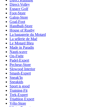
Direct Running
Direct-Volley
Espace Golf
Foot-Store
Galop-Store
Goal-Foot
Handball-Store
House of Rugby
La bagagerie du Motard
La sellerie de Maé
Le Motard Bleu
Made in Paradis
Nauti-wave
On-Fight
Padel-Expert
Pecheur-Store
Slowood Interior
Smash-Expert
Sneak'In
Sneakids
Sport is good
Training-Fit
Trek-Expert
Triathlon Expert
Vélo-Store