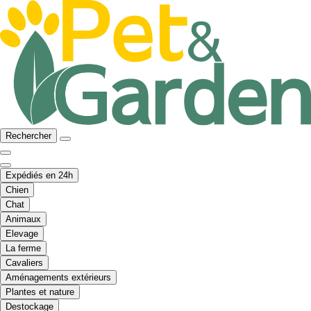
Rechercher
Expédiés en 24h
Chien
Chat
Animaux
Elevage
La ferme
Cavaliers
Aménagements extérieurs
Plantes et nature
Destockage