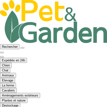
Rechercher
Expédiés en 24h
Chien
Chat
Animaux
Elevage
La ferme
Cavaliers
Aménagements extérieurs
Plantes et nature
Destockage