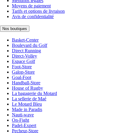
Mentions légales
Moyens de paiement
Tarifs et options de livraison
Avis de confidentialité
Nos boutiques
Basket-Center
Boulevard du Golf
Direct Running
Direct-Volley
Espace Golf
Foot-Store
Galop-Store
Goal-Foot
Handball-Store
House of Rugby
La bagagerie du Motard
La sellerie de Maé
Le Motard Bleu
Made in Paradis
Nauti-wave
On-Fight
Padel-Expert
Pecheur-Store