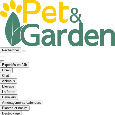
Rechercher
Expédiés en 24h
Chien
Chat
Animaux
Elevage
La ferme
Cavaliers
Aménagements extérieurs
Plantes et nature
Destockage