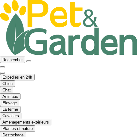
Rechercher
Expédiés en 24h
Chien
Chat
Animaux
Elevage
La ferme
Cavaliers
Aménagements extérieurs
Plantes et nature
Destockage