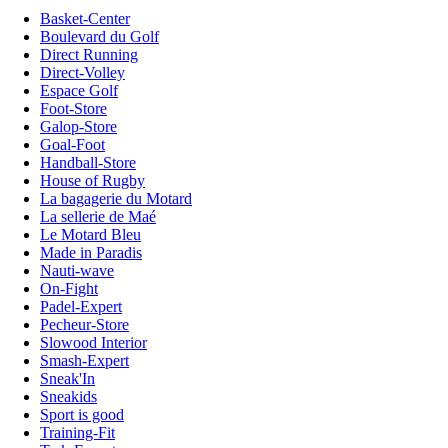
Basket-Center
Boulevard du Golf
Direct Running
Direct-Volley
Espace Golf
Foot-Store
Galop-Store
Goal-Foot
Handball-Store
House of Rugby
La bagagerie du Motard
La sellerie de Maé
Le Motard Bleu
Made in Paradis
Nauti-wave
On-Fight
Padel-Expert
Pecheur-Store
Slowood Interior
Smash-Expert
Sneak'In
Sneakids
Sport is good
Training-Fit