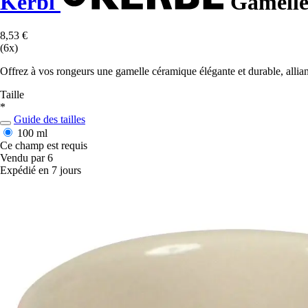
Kerbl
Gamelle 
8,53 €
(6x)
Offrez à vos rongeurs une gamelle céramique élégante et durable, alliant
Taille
*
Guide des tailles
100 ml
Ce champ est requis
Vendu par 6
Expédié en 7 jours