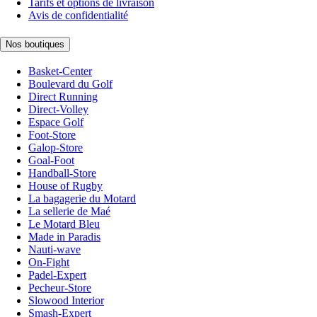
Tarifs et options de livraison
Avis de confidentialité
Nos boutiques
Basket-Center
Boulevard du Golf
Direct Running
Direct-Volley
Espace Golf
Foot-Store
Galop-Store
Goal-Foot
Handball-Store
House of Rugby
La bagagerie du Motard
La sellerie de Maé
Le Motard Bleu
Made in Paradis
Nauti-wave
On-Fight
Padel-Expert
Pecheur-Store
Slowood Interior
Smash-Expert