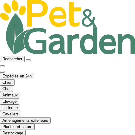
Rechercher
Expédiés en 24h
Chien
Chat
Animaux
Elevage
La ferme
Cavaliers
Aménagements extérieurs
Plantes et nature
Destockage