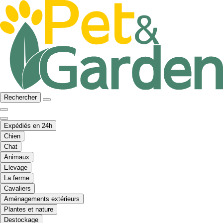
Rechercher
Expédiés en 24h
Chien
Chat
Animaux
Elevage
La ferme
Cavaliers
Aménagements extérieurs
Plantes et nature
Destockage