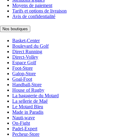
Moyens de paiement
Tarifs et options de livraison
Avis de confidentialité
Nos boutiques
Basket-Center
Boulevard du Golf
Direct Running
Direct-Volley
Espace Golf
Foot-Store
Galop-Store
Goal-Foot
Handball-Store
House of Rugby
La bagagerie du Motard
La sellerie de Maé
Le Motard Bleu
Made in Paradis
Nauti-wave
On-Fight
Padel-Expert
Pecheur-Store