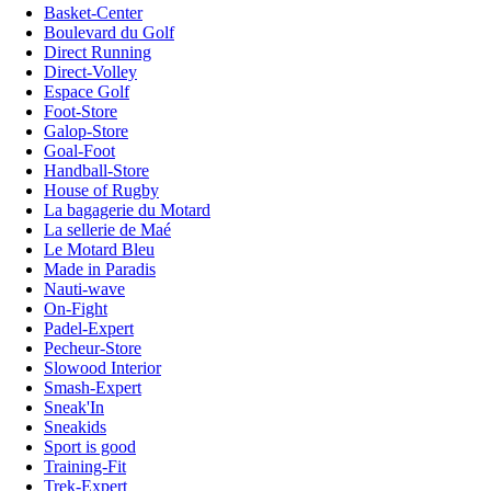
Basket-Center
Boulevard du Golf
Direct Running
Direct-Volley
Espace Golf
Foot-Store
Galop-Store
Goal-Foot
Handball-Store
House of Rugby
La bagagerie du Motard
La sellerie de Maé
Le Motard Bleu
Made in Paradis
Nauti-wave
On-Fight
Padel-Expert
Pecheur-Store
Slowood Interior
Smash-Expert
Sneak'In
Sneakids
Sport is good
Training-Fit
Trek-Expert