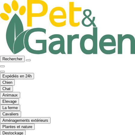
Rechercher
Expédiés en 24h
Chien
Chat
Animaux
Elevage
La ferme
Cavaliers
Aménagements extérieurs
Plantes et nature
Destockage