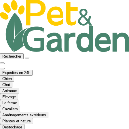
Rechercher
Expédiés en 24h
Chien
Chat
Animaux
Elevage
La ferme
Cavaliers
Aménagements extérieurs
Plantes et nature
Destockage