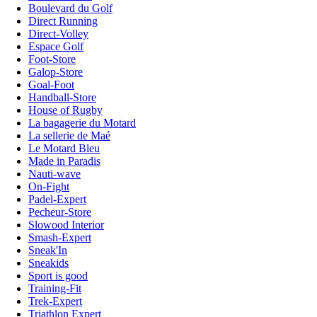
Boulevard du Golf
Direct Running
Direct-Volley
Espace Golf
Foot-Store
Galop-Store
Goal-Foot
Handball-Store
House of Rugby
La bagagerie du Motard
La sellerie de Maé
Le Motard Bleu
Made in Paradis
Nauti-wave
On-Fight
Padel-Expert
Pecheur-Store
Slowood Interior
Smash-Expert
Sneak'In
Sneakids
Sport is good
Training-Fit
Trek-Expert
Triathlon Expert