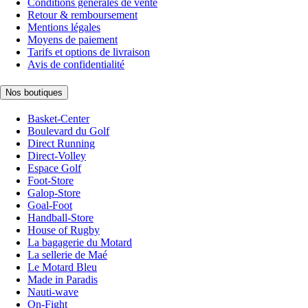
Conditions générales de vente
Retour & remboursement
Mentions légales
Moyens de paiement
Tarifs et options de livraison
Avis de confidentialité
Nos boutiques
Basket-Center
Boulevard du Golf
Direct Running
Direct-Volley
Espace Golf
Foot-Store
Galop-Store
Goal-Foot
Handball-Store
House of Rugby
La bagagerie du Motard
La sellerie de Maé
Le Motard Bleu
Made in Paradis
Nauti-wave
On-Fight