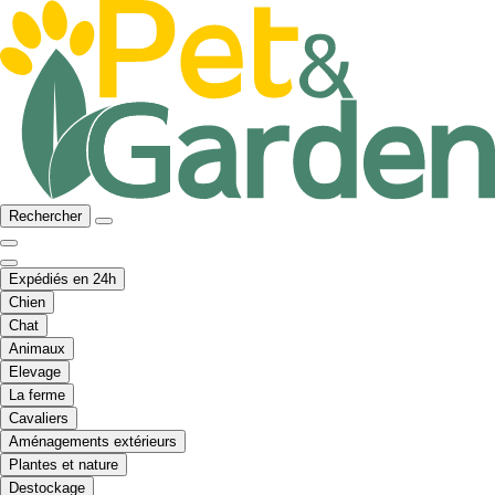
Rechercher
Expédiés en 24h
Chien
Chat
Animaux
Elevage
La ferme
Cavaliers
Aménagements extérieurs
Plantes et nature
Destockage