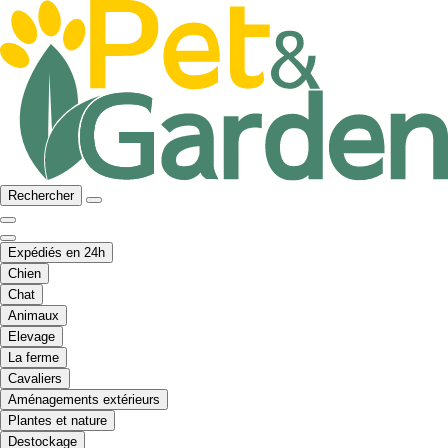
Rechercher
Expédiés en 24h
Chien
Chat
Animaux
Elevage
La ferme
Cavaliers
Aménagements extérieurs
Plantes et nature
Destockage