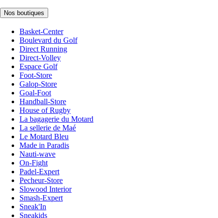
Nos boutiques
Basket-Center
Boulevard du Golf
Direct Running
Direct-Volley
Espace Golf
Foot-Store
Galop-Store
Goal-Foot
Handball-Store
House of Rugby
La bagagerie du Motard
La sellerie de Maé
Le Motard Bleu
Made in Paradis
Nauti-wave
On-Fight
Padel-Expert
Pecheur-Store
Slowood Interior
Smash-Expert
Sneak'In
Sneakids