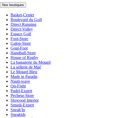
Nos boutiques
Basket-Center
Boulevard du Golf
Direct Running
Direct-Volley
Espace Golf
Foot-Store
Galop-Store
Goal-Foot
Handball-Store
House of Rugby
La bagagerie du Motard
La sellerie de Maé
Le Motard Bleu
Made in Paradis
Nauti-wave
On-Fight
Padel-Expert
Pecheur-Store
Slowood Interior
Smash-Expert
Sneak'In
Sneakids