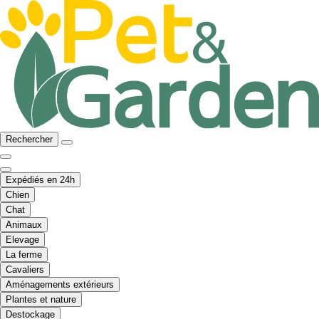
Rechercher
Expédiés en 24h
Chien
Chat
Animaux
Elevage
La ferme
Cavaliers
Aménagements extérieurs
Plantes et nature
Destockage