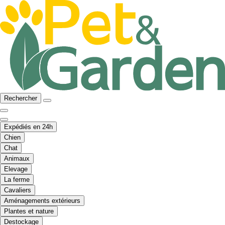
Rechercher
Expédiés en 24h
Chien
Chat
Animaux
Elevage
La ferme
Cavaliers
Aménagements extérieurs
Plantes et nature
Destockage