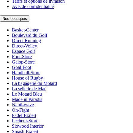
Tarifs et options de livraison
Avis de confidentialité
Nos boutiques
Basket-Center
Boulevard du Golf
Direct Running
Direct-Volley
Espace Golf
Foot-Store
Galop-Store
Goal-Foot
Handball-Store
House of Rugby
La bagagerie du Motard
La sellerie de Maé
Le Motard Bleu
Made in Paradis
Nauti-wave
On-Fight
Padel-Expert
Pecheur-Store
Slowood Interior
Smash-Expert