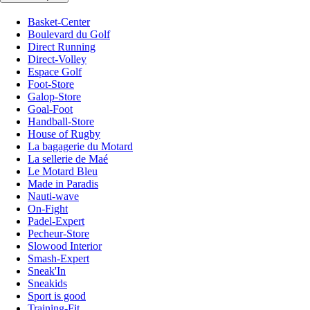
Basket-Center
Boulevard du Golf
Direct Running
Direct-Volley
Espace Golf
Foot-Store
Galop-Store
Goal-Foot
Handball-Store
House of Rugby
La bagagerie du Motard
La sellerie de Maé
Le Motard Bleu
Made in Paradis
Nauti-wave
On-Fight
Padel-Expert
Pecheur-Store
Slowood Interior
Smash-Expert
Sneak'In
Sneakids
Sport is good
Training-Fit