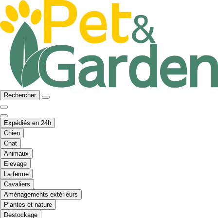
Rechercher
Expédiés en 24h
Chien
Chat
Animaux
Elevage
La ferme
Cavaliers
Aménagements extérieurs
Plantes et nature
Destockage