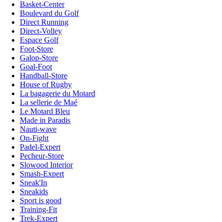
Basket-Center
Boulevard du Golf
Direct Running
Direct-Volley
Espace Golf
Foot-Store
Galop-Store
Goal-Foot
Handball-Store
House of Rugby
La bagagerie du Motard
La sellerie de Maé
Le Motard Bleu
Made in Paradis
Nauti-wave
On-Fight
Padel-Expert
Pecheur-Store
Slowood Interior
Smash-Expert
Sneak'In
Sneakids
Sport is good
Training-Fit
Trek-Expert