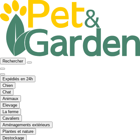
Rechercher
Expédiés en 24h
Chien
Chat
Animaux
Elevage
La ferme
Cavaliers
Aménagements extérieurs
Plantes et nature
Destockage