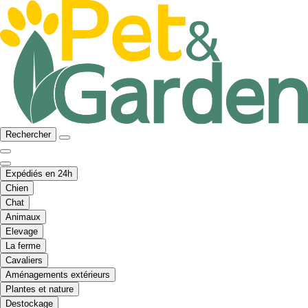
Rechercher
Expédiés en 24h
Chien
Chat
Animaux
Elevage
La ferme
Cavaliers
Aménagements extérieurs
Plantes et nature
Destockage