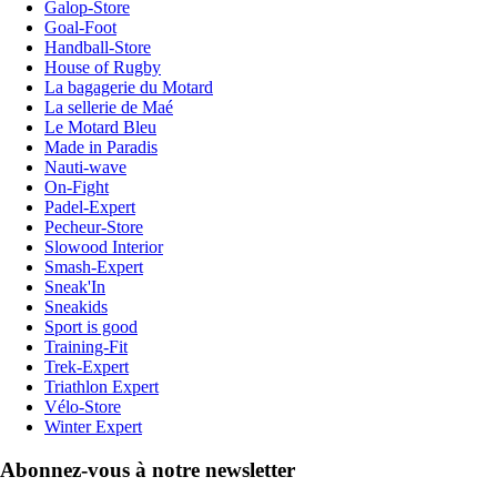
Galop-Store
Goal-Foot
Handball-Store
House of Rugby
La bagagerie du Motard
La sellerie de Maé
Le Motard Bleu
Made in Paradis
Nauti-wave
On-Fight
Padel-Expert
Pecheur-Store
Slowood Interior
Smash-Expert
Sneak'In
Sneakids
Sport is good
Training-Fit
Trek-Expert
Triathlon Expert
Vélo-Store
Winter Expert
Abonnez-vous à notre newsletter