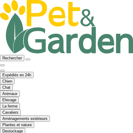
Rechercher
Expédiés en 24h
Chien
Chat
Animaux
Elevage
La ferme
Cavaliers
Aménagements extérieurs
Plantes et nature
Destockage