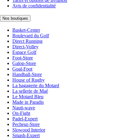
Tarifs et options de livraison
Avis de confidentialité
Nos boutiques
Basket-Center
Boulevard du Golf
Direct Running
Direct-Volley
Espace Golf
Foot-Store
Galop-Store
Goal-Foot
Handball-Store
House of Rugby
La bagagerie du Motard
La sellerie de Maé
Le Motard Bleu
Made in Paradis
Nauti-wave
On-Fight
Padel-Expert
Pecheur-Store
Slowood Interior
Smash-Expert