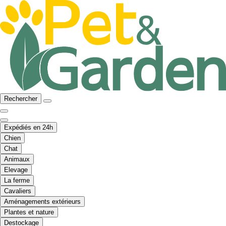
Rechercher
Expédiés en 24h
Chien
Chat
Animaux
Elevage
La ferme
Cavaliers
Aménagements extérieurs
Plantes et nature
Destockage