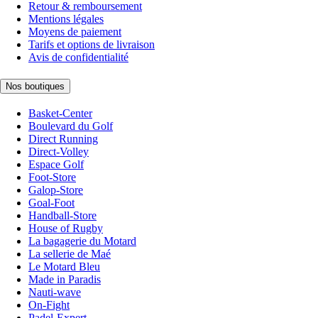
Retour & remboursement
Mentions légales
Moyens de paiement
Tarifs et options de livraison
Avis de confidentialité
Nos boutiques
Basket-Center
Boulevard du Golf
Direct Running
Direct-Volley
Espace Golf
Foot-Store
Galop-Store
Goal-Foot
Handball-Store
House of Rugby
La bagagerie du Motard
La sellerie de Maé
Le Motard Bleu
Made in Paradis
Nauti-wave
On-Fight
Padel-Expert