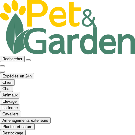
Rechercher
Expédiés en 24h
Chien
Chat
Animaux
Elevage
La ferme
Cavaliers
Aménagements extérieurs
Plantes et nature
Destockage