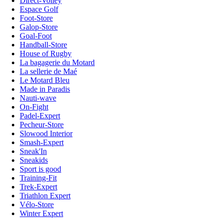
Direct-Volley
Espace Golf
Foot-Store
Galop-Store
Goal-Foot
Handball-Store
House of Rugby
La bagagerie du Motard
La sellerie de Maé
Le Motard Bleu
Made in Paradis
Nauti-wave
On-Fight
Padel-Expert
Pecheur-Store
Slowood Interior
Smash-Expert
Sneak'In
Sneakids
Sport is good
Training-Fit
Trek-Expert
Triathlon Expert
Vélo-Store
Winter Expert