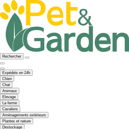
Rechercher
Expédiés en 24h
Chien
Chat
Animaux
Elevage
La ferme
Cavaliers
Aménagements extérieurs
Plantes et nature
Destockage