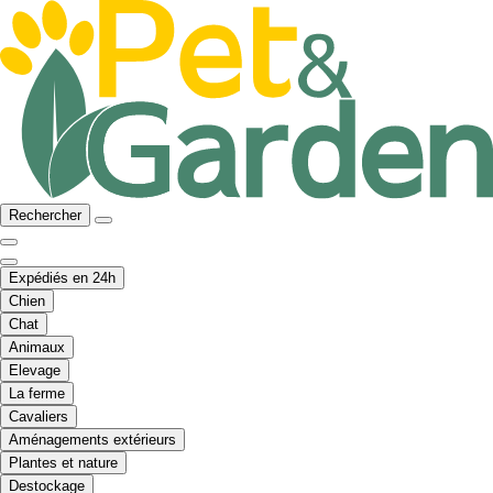
Rechercher
Expédiés en 24h
Chien
Chat
Animaux
Elevage
La ferme
Cavaliers
Aménagements extérieurs
Plantes et nature
Destockage