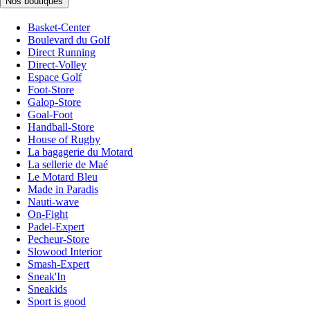
Nos boutiques
Basket-Center
Boulevard du Golf
Direct Running
Direct-Volley
Espace Golf
Foot-Store
Galop-Store
Goal-Foot
Handball-Store
House of Rugby
La bagagerie du Motard
La sellerie de Maé
Le Motard Bleu
Made in Paradis
Nauti-wave
On-Fight
Padel-Expert
Pecheur-Store
Slowood Interior
Smash-Expert
Sneak'In
Sneakids
Sport is good