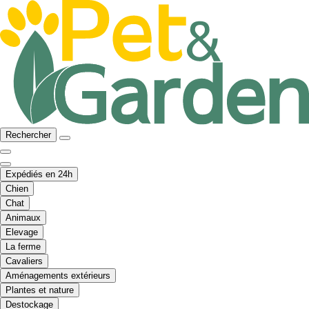
Rechercher
Expédiés en 24h
Chien
Chat
Animaux
Elevage
La ferme
Cavaliers
Aménagements extérieurs
Plantes et nature
Destockage