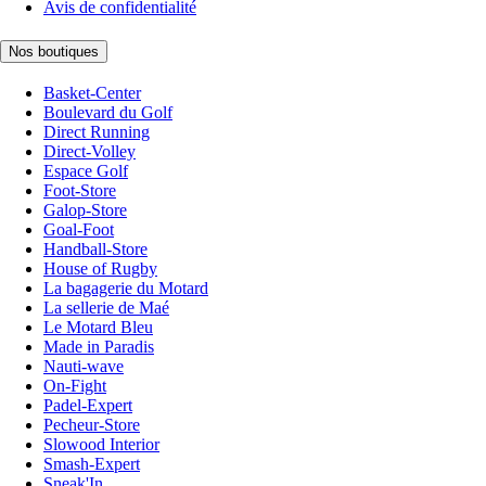
Avis de confidentialité
Nos boutiques
Basket-Center
Boulevard du Golf
Direct Running
Direct-Volley
Espace Golf
Foot-Store
Galop-Store
Goal-Foot
Handball-Store
House of Rugby
La bagagerie du Motard
La sellerie de Maé
Le Motard Bleu
Made in Paradis
Nauti-wave
On-Fight
Padel-Expert
Pecheur-Store
Slowood Interior
Smash-Expert
Sneak'In