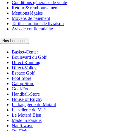
Conditions générales de vente
Retour & remboursement
Mentions légales
Moyens de paiement
Tarifs et options de livraison
Avis de confidentialité
Nos boutiques
Basket-Center
Boulevard du Golf
Direct Running
Direct-Volley
Espace Golf
Foot-Store
Galop-Store
Goal-Foot
Handball-Store
House of Rugby
La bagagerie du Motard
La sellerie de Maé
Le Motard Bleu
Made in Paradis
Nauti-wave
On-Fight