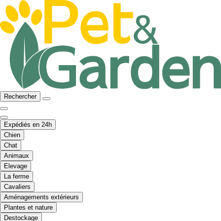
Rechercher
Expédiés en 24h
Chien
Chat
Animaux
Elevage
La ferme
Cavaliers
Aménagements extérieurs
Plantes et nature
Destockage