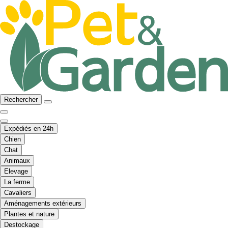
Rechercher
Expédiés en 24h
Chien
Chat
Animaux
Elevage
La ferme
Cavaliers
Aménagements extérieurs
Plantes et nature
Destockage