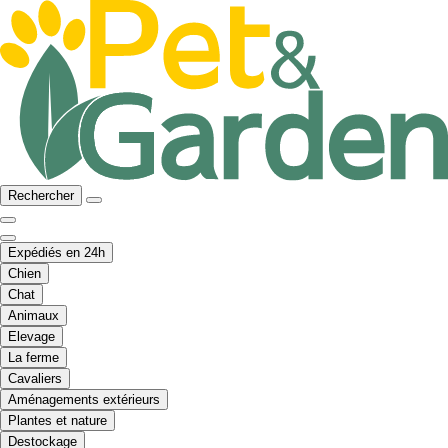
Rechercher
Expédiés en 24h
Chien
Chat
Animaux
Elevage
La ferme
Cavaliers
Aménagements extérieurs
Plantes et nature
Destockage