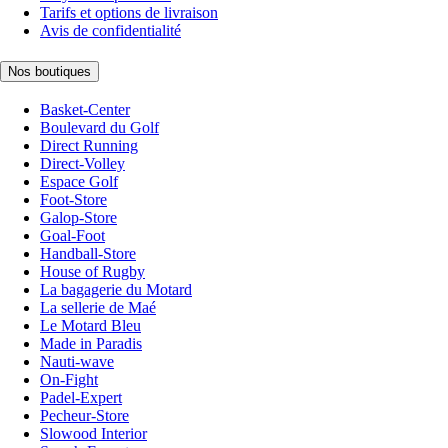
Tarifs et options de livraison
Avis de confidentialité
Nos boutiques
Basket-Center
Boulevard du Golf
Direct Running
Direct-Volley
Espace Golf
Foot-Store
Galop-Store
Goal-Foot
Handball-Store
House of Rugby
La bagagerie du Motard
La sellerie de Maé
Le Motard Bleu
Made in Paradis
Nauti-wave
On-Fight
Padel-Expert
Pecheur-Store
Slowood Interior