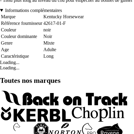
- Tissu plus long au niveau du cou pour empêcher au bonnet de glisser
Informations complémentaires
Marque
Kentucky Horsewear
Référence fournisseur
42617-01-F
Couleur
noir
Couleur dominante
Noir
Genre
Mixte
Age
Adulte
Caractéristique
Long
Loading...
Loading...
Toutes nos marques