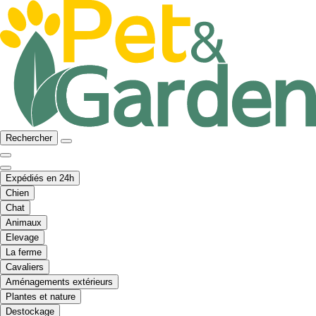
Rechercher
Expédiés en 24h
Chien
Chat
Animaux
Elevage
La ferme
Cavaliers
Aménagements extérieurs
Plantes et nature
Destockage