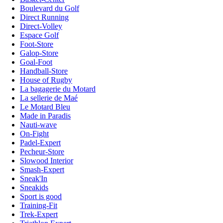
Boulevard du Golf
Direct Running
Direct-Volley
Espace Golf
Foot-Store
Galop-Store
Goal-Foot
Handball-Store
House of Rugby
La bagagerie du Motard
La sellerie de Maé
Le Motard Bleu
Made in Paradis
Nauti-wave
On-Fight
Padel-Expert
Pecheur-Store
Slowood Interior
Smash-Expert
Sneak'In
Sneakids
Sport is good
Training-Fit
Trek-Expert