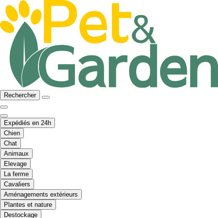
Rechercher
Expédiés en 24h
Chien
Chat
Animaux
Elevage
La ferme
Cavaliers
Aménagements extérieurs
Plantes et nature
Destockage