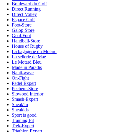
Boulevard du Golf
Direct Running
Direct-Volley
Espace Golf
Foot-Store
Galop-Store
Goal-Foot
Handball-Store
House of Rugby
La bagagerie du Motard
La sellerie de Maé
Le Motard Bleu
Made in Paradis
Nauti-wave
On-Fight
Padel-Expert
Pecheur-Store
Slowood Interior
Smash-Expert
Sneak'In
Sneakids
Sport is good
Training-Fit
Trek-Expert
Triathlon Expert