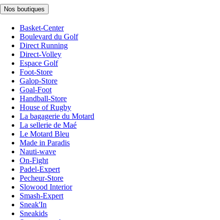
Nos boutiques
Basket-Center
Boulevard du Golf
Direct Running
Direct-Volley
Espace Golf
Foot-Store
Galop-Store
Goal-Foot
Handball-Store
House of Rugby
La bagagerie du Motard
La sellerie de Maé
Le Motard Bleu
Made in Paradis
Nauti-wave
On-Fight
Padel-Expert
Pecheur-Store
Slowood Interior
Smash-Expert
Sneak'In
Sneakids