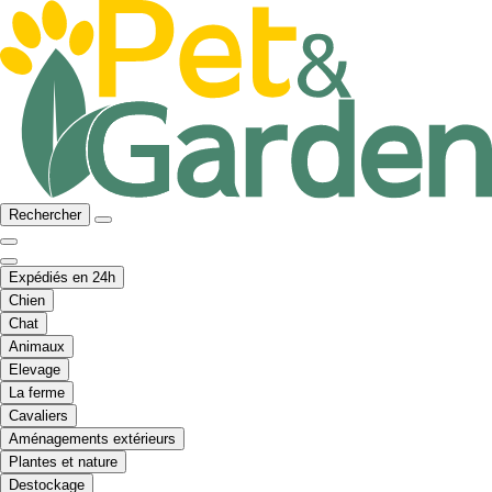
Rechercher
Expédiés en 24h
Chien
Chat
Animaux
Elevage
La ferme
Cavaliers
Aménagements extérieurs
Plantes et nature
Destockage