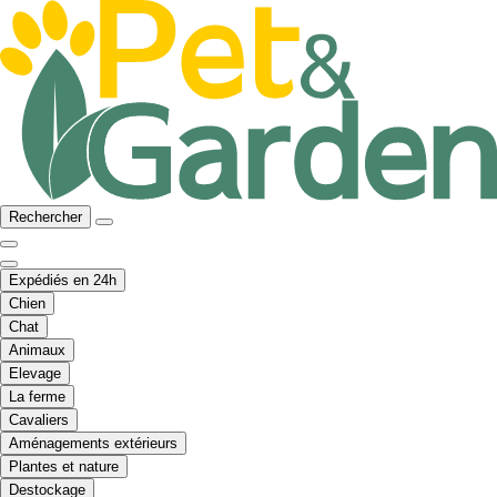
Rechercher
Expédiés en 24h
Chien
Chat
Animaux
Elevage
La ferme
Cavaliers
Aménagements extérieurs
Plantes et nature
Destockage