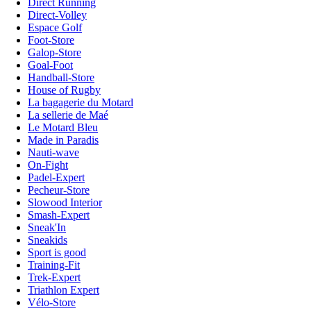
Direct Running
Direct-Volley
Espace Golf
Foot-Store
Galop-Store
Goal-Foot
Handball-Store
House of Rugby
La bagagerie du Motard
La sellerie de Maé
Le Motard Bleu
Made in Paradis
Nauti-wave
On-Fight
Padel-Expert
Pecheur-Store
Slowood Interior
Smash-Expert
Sneak'In
Sneakids
Sport is good
Training-Fit
Trek-Expert
Triathlon Expert
Vélo-Store