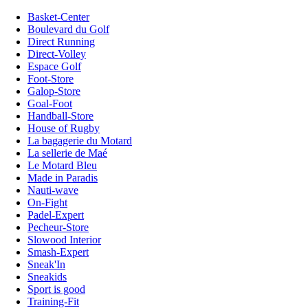
Basket-Center
Boulevard du Golf
Direct Running
Direct-Volley
Espace Golf
Foot-Store
Galop-Store
Goal-Foot
Handball-Store
House of Rugby
La bagagerie du Motard
La sellerie de Maé
Le Motard Bleu
Made in Paradis
Nauti-wave
On-Fight
Padel-Expert
Pecheur-Store
Slowood Interior
Smash-Expert
Sneak'In
Sneakids
Sport is good
Training-Fit