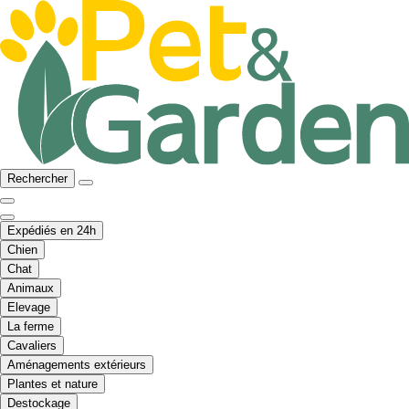
Rechercher
Expédiés en 24h
Chien
Chat
Animaux
Elevage
La ferme
Cavaliers
Aménagements extérieurs
Plantes et nature
Destockage