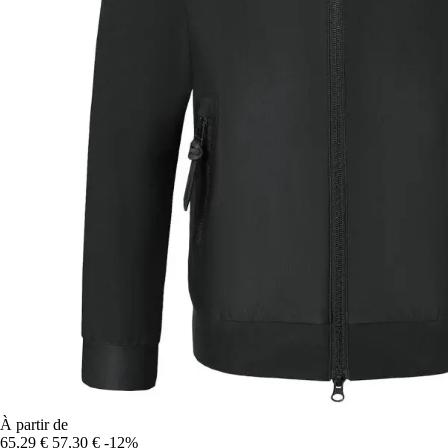
À partir de
65,29 €
57,30 €
-12%