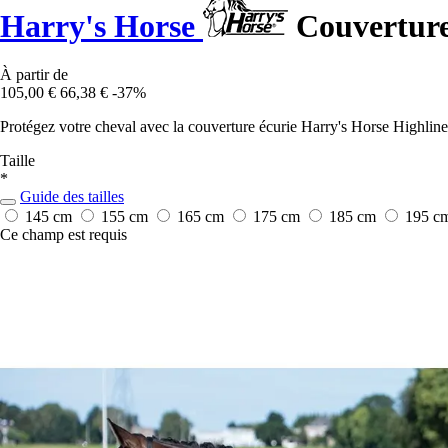
Harry's Horse
Couverture 
À partir de
105,00 €
66,38 €
-37%
Protégez votre cheval avec la couverture écurie Harry's Horse Highliner 
Taille
*
Guide des tailles
145 cm
155 cm
165 cm
175 cm
185 cm
195 c
Ce champ est requis