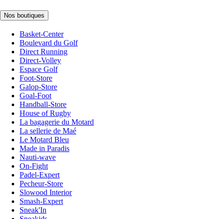
Nos boutiques
Basket-Center
Boulevard du Golf
Direct Running
Direct-Volley
Espace Golf
Foot-Store
Galop-Store
Goal-Foot
Handball-Store
House of Rugby
La bagagerie du Motard
La sellerie de Maé
Le Motard Bleu
Made in Paradis
Nauti-wave
On-Fight
Padel-Expert
Pecheur-Store
Slowood Interior
Smash-Expert
Sneak'In
Sneakids