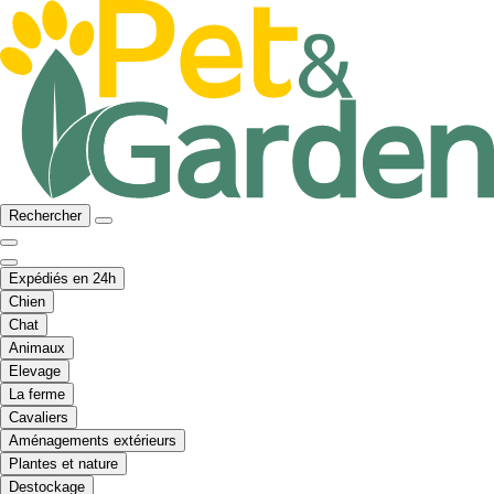
Rechercher
Expédiés en 24h
Chien
Chat
Animaux
Elevage
La ferme
Cavaliers
Aménagements extérieurs
Plantes et nature
Destockage