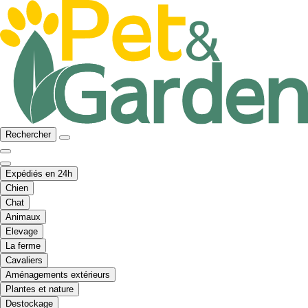
Rechercher
Expédiés en 24h
Chien
Chat
Animaux
Elevage
La ferme
Cavaliers
Aménagements extérieurs
Plantes et nature
Destockage