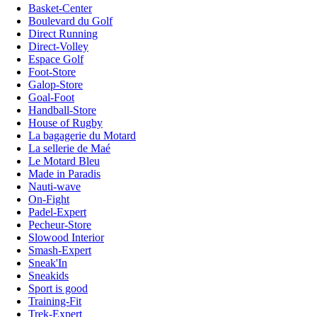
Basket-Center
Boulevard du Golf
Direct Running
Direct-Volley
Espace Golf
Foot-Store
Galop-Store
Goal-Foot
Handball-Store
House of Rugby
La bagagerie du Motard
La sellerie de Maé
Le Motard Bleu
Made in Paradis
Nauti-wave
On-Fight
Padel-Expert
Pecheur-Store
Slowood Interior
Smash-Expert
Sneak'In
Sneakids
Sport is good
Training-Fit
Trek-Expert