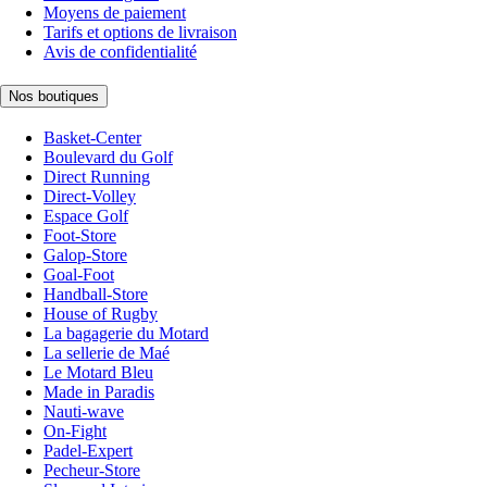
Moyens de paiement
Tarifs et options de livraison
Avis de confidentialité
Nos boutiques
Basket-Center
Boulevard du Golf
Direct Running
Direct-Volley
Espace Golf
Foot-Store
Galop-Store
Goal-Foot
Handball-Store
House of Rugby
La bagagerie du Motard
La sellerie de Maé
Le Motard Bleu
Made in Paradis
Nauti-wave
On-Fight
Padel-Expert
Pecheur-Store