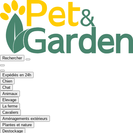
Rechercher
Expédiés en 24h
Chien
Chat
Animaux
Elevage
La ferme
Cavaliers
Aménagements extérieurs
Plantes et nature
Destockage