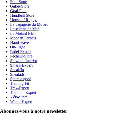
Foot-Store
Galop-Store
Goal-Foot
Handball-Store
House of Rugby
La bagagerie du Motard
La sellerie de Maé
Le Motard Bleu
Made in Paradis
Nauti-wave
On-Fight
Padel-Expert
Pecheur-Store
Slowood Interior
Smash-Expert
Sneak'In
Sneakids
Sport is good
Training-Fit
Trek-Expert
Triathlon Expert
Vélo-Store
Winter Expert
Abonnez-vous à notre newsletter