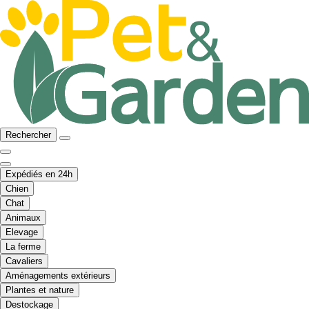
Rechercher
Expédiés en 24h
Chien
Chat
Animaux
Elevage
La ferme
Cavaliers
Aménagements extérieurs
Plantes et nature
Destockage