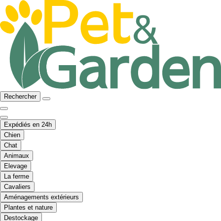
Rechercher
Expédiés en 24h
Chien
Chat
Animaux
Elevage
La ferme
Cavaliers
Aménagements extérieurs
Plantes et nature
Destockage