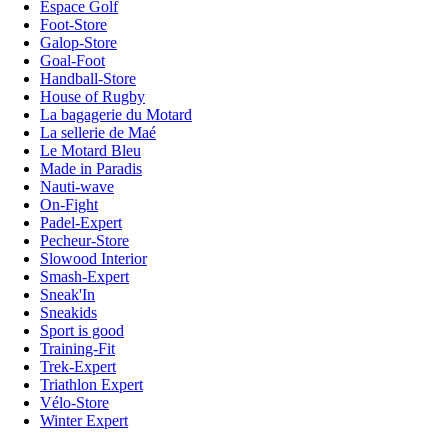
Espace Golf
Foot-Store
Galop-Store
Goal-Foot
Handball-Store
House of Rugby
La bagagerie du Motard
La sellerie de Maé
Le Motard Bleu
Made in Paradis
Nauti-wave
On-Fight
Padel-Expert
Pecheur-Store
Slowood Interior
Smash-Expert
Sneak'In
Sneakids
Sport is good
Training-Fit
Trek-Expert
Triathlon Expert
Vélo-Store
Winter Expert