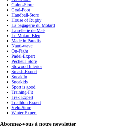
Galop-Store
Goal-Foot
Handball-Store
House of Rugby
La bagagerie du Motard
La sellerie de Maé
Le Motard Bleu
Made in Paradis
Nauti-wave
On-Fight
Padel-Expert
Pecheur-Store
Slowood Interior
Smash-Expert
Sneak'In
Sneakids
Sport is good
Training-Fit
Trek-Expert
Triathlon Expert
Vélo-Store
Winter Expert
Abonnez-vous à notre newsletter