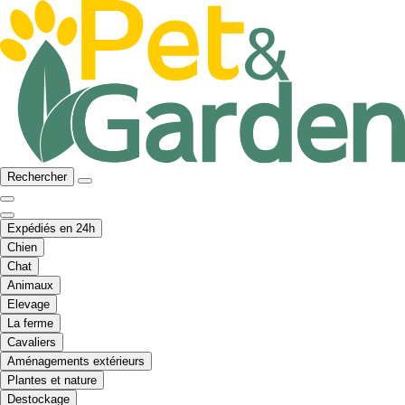
Rechercher
Expédiés en 24h
Chien
Chat
Animaux
Elevage
La ferme
Cavaliers
Aménagements extérieurs
Plantes et nature
Destockage