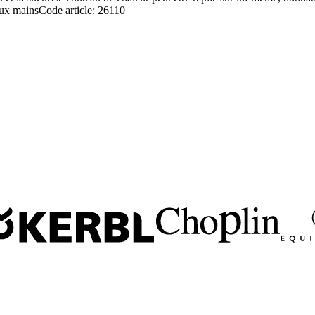
eux mainsCode article: 26110