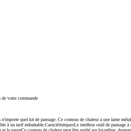
on de votre commande
'importe quel kit de pansage. Ce couteau de chaleur a une lame métalliqu
le à un tarif imbattable.CaractéristiquesLe meilleur outil de pansage à
u et la sueurCe couteau de chaleur peut être replié sur lui-même, donnant