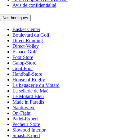
Avis de confidentialité
Nos boutiques
Basket-Center
Boulevard du Golf
Direct Running
Direct-Volley
Espace Golf
Foot-Store
Galop-Store
Goal-Foot
Handball-Store
House of Rugby
La bagagerie du Motard
La sellerie de Maé
Le Motard Bleu
Made in Paradis
Nauti-wave
On-Fight
Padel-Expert
Pecheur-Store
Slowood Interior
Smash-Expert