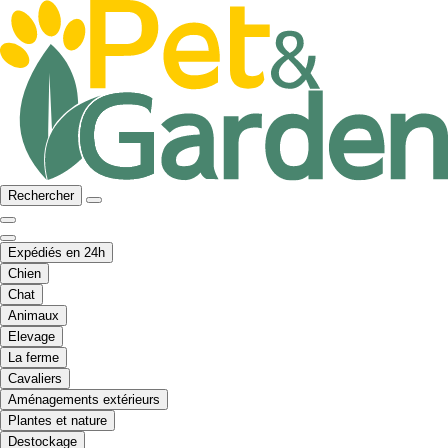
Rechercher
Expédiés en 24h
Chien
Chat
Animaux
Elevage
La ferme
Cavaliers
Aménagements extérieurs
Plantes et nature
Destockage