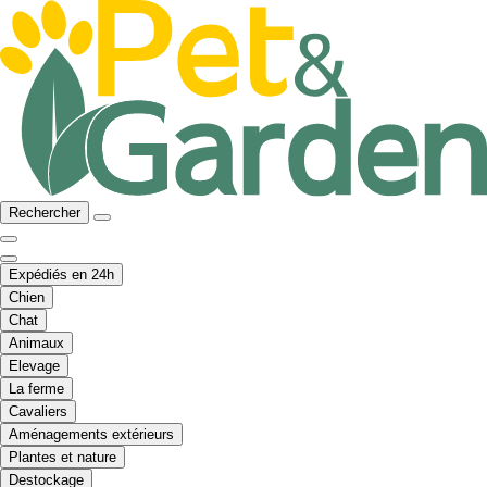
Rechercher
Expédiés en 24h
Chien
Chat
Animaux
Elevage
La ferme
Cavaliers
Aménagements extérieurs
Plantes et nature
Destockage