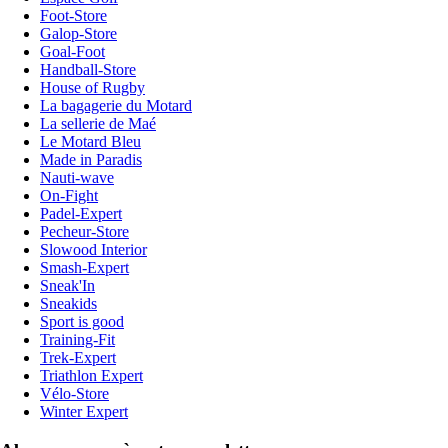
Foot-Store
Galop-Store
Goal-Foot
Handball-Store
House of Rugby
La bagagerie du Motard
La sellerie de Maé
Le Motard Bleu
Made in Paradis
Nauti-wave
On-Fight
Padel-Expert
Pecheur-Store
Slowood Interior
Smash-Expert
Sneak'In
Sneakids
Sport is good
Training-Fit
Trek-Expert
Triathlon Expert
Vélo-Store
Winter Expert