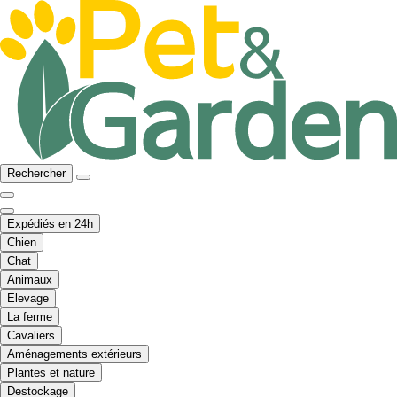
Rechercher
Expédiés en 24h
Chien
Chat
Animaux
Elevage
La ferme
Cavaliers
Aménagements extérieurs
Plantes et nature
Destockage