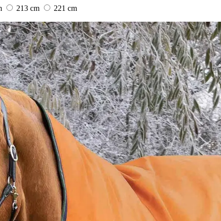
m
213 cm
221 cm