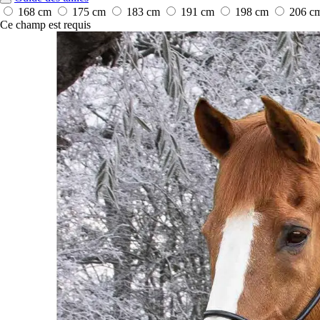
168 cm
175 cm
183 cm
191 cm
198 cm
206 c
Ce champ est requis