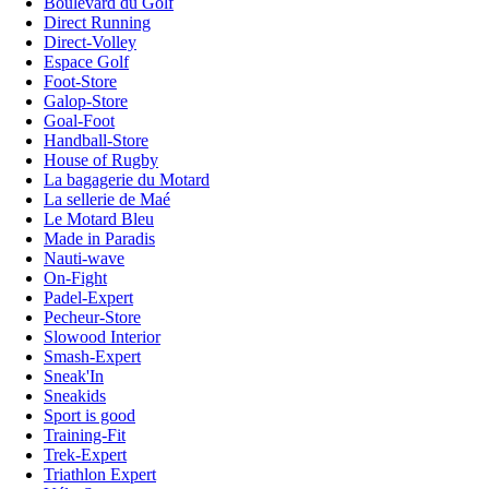
Boulevard du Golf
Direct Running
Direct-Volley
Espace Golf
Foot-Store
Galop-Store
Goal-Foot
Handball-Store
House of Rugby
La bagagerie du Motard
La sellerie de Maé
Le Motard Bleu
Made in Paradis
Nauti-wave
On-Fight
Padel-Expert
Pecheur-Store
Slowood Interior
Smash-Expert
Sneak'In
Sneakids
Sport is good
Training-Fit
Trek-Expert
Triathlon Expert