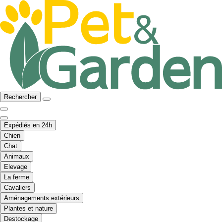
Rechercher
Expédiés en 24h
Chien
Chat
Animaux
Elevage
La ferme
Cavaliers
Aménagements extérieurs
Plantes et nature
Destockage